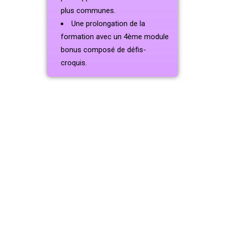
plus communes.
Une prolongation de la
formation avec un 4ème module
bonus composé de défis-
croquis.