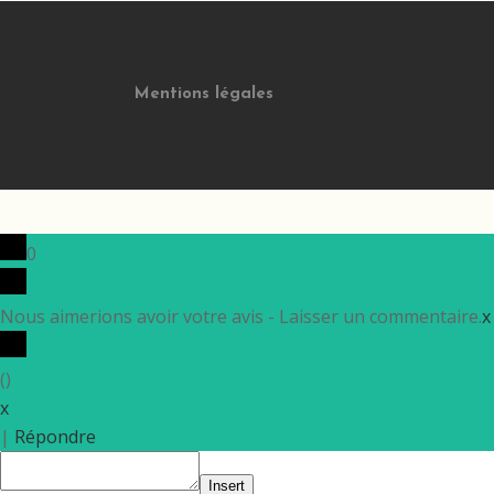
Mentions légales
0
Nous aimerions avoir votre avis - Laisser un commentaire.
x
(
)
x
|
Répondre
Insert