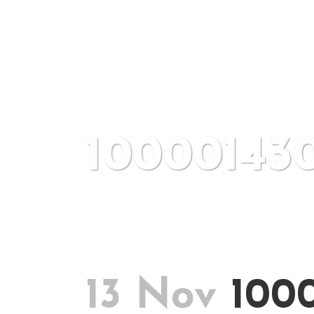
10000143
13 Nov
1000