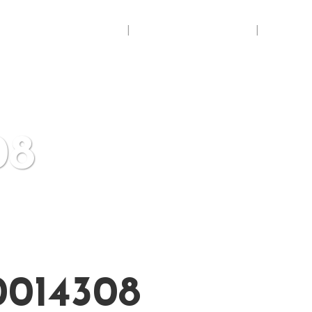
Accueil
Espace membres
Se con
08
014308