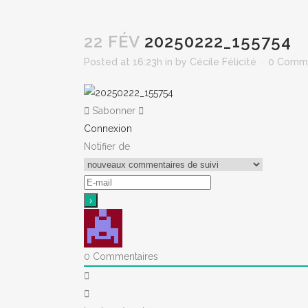
22 FÉV
20250222_155754
Posted at 16:23h
in
by
Cécile Félicité
0 Comm
S’abonner
Connexion
Notifier de
0
Commentaires