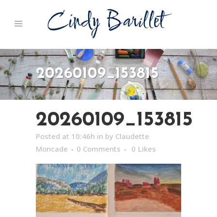
20260109_153815
20260109_153815
Posted at 10:46h
in
by
Claudette
Moncade
0 Comments
0
Likes