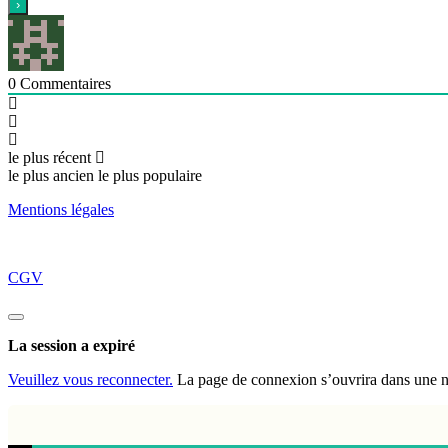
0
Commentaires
le plus récent
le plus ancien
le plus populaire
Mentions légales
CGV
Fermez
la
La session a expiré
boite
de
Veuillez vous reconnecter.
La page de connexion s’ouvrira dans une nou
dialogue