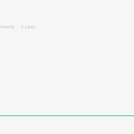
mments
0
Likes