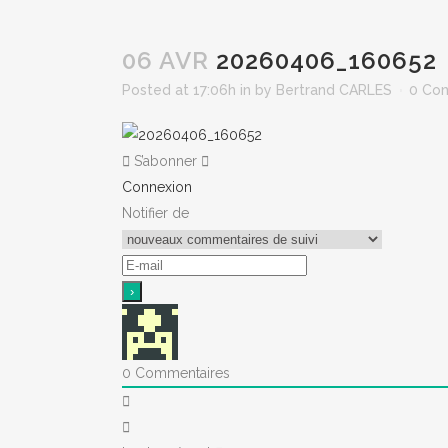
06 AVR
20260406_160652
Posted at 17:06h
in
by
Bertrand CARLES
0 Co
S’abonner
Connexion
Notifier de
0
Commentaires