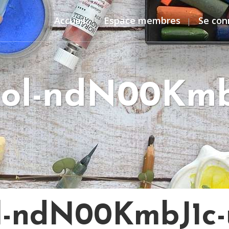
Accueil
Espace membres
Se con
ol-ndN00Kmb
l-ndN00KmbJ1c-