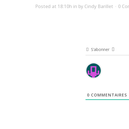
Posted at 18:10h
in
by
Cindy Barillet
0 C
S’abonner
0
COMMENTAIRES