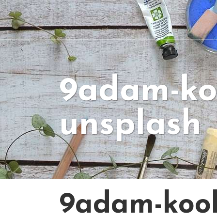
9adam-ko
unsplash
9adam-koo