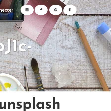
necter
J1c-
unsplash