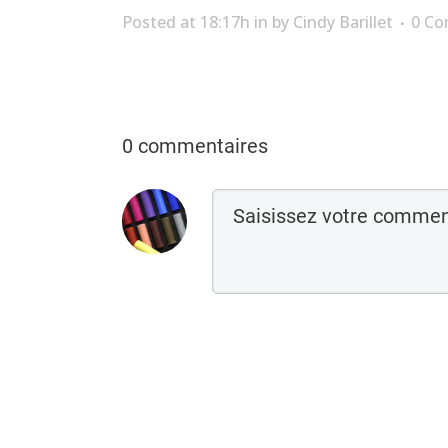
Posted at 18:17h
in
by
Cindy Barillet
0 C
0 commentaires