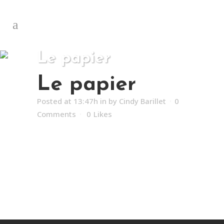
Le papier
Le papier
Posted at 13:47h
in
by
Cindy Barillet
0
Comments
0
Likes