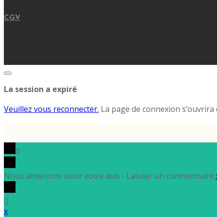
CGV
Fermez
la
La session a expiré
boite
de
dialogue
Veuillez vous reconnecter.
La page de connexion s’ouvrira d
0
Nous aimerions avoir votre avis - Laisser un commentaire.
(
)
x