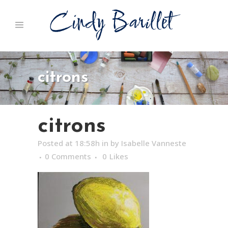
citrons
citrons
Posted at 18:58h
in
by
Isabelle Vanneste
0 Comments
0
Likes