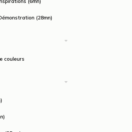
nspirations (6mn)
 Démonstration (28mn)
e couleurs
)
n)