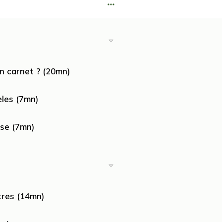
on carnet ? (20mn)
èles (7mn)
ase (7mn)
tres (14mn)