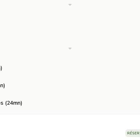
)
n)
es (24mn)
RÉSER