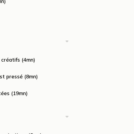
mn)
 créatifs (4mn)
est pressé (8mn)
cées (19mn)