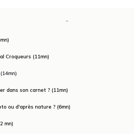
4mn)
rial Croqueurs (11mn)
 (14mn)
iser dans son carnet ? (11mn)
oto ou d'après nature ? (6mn)
22 mn)