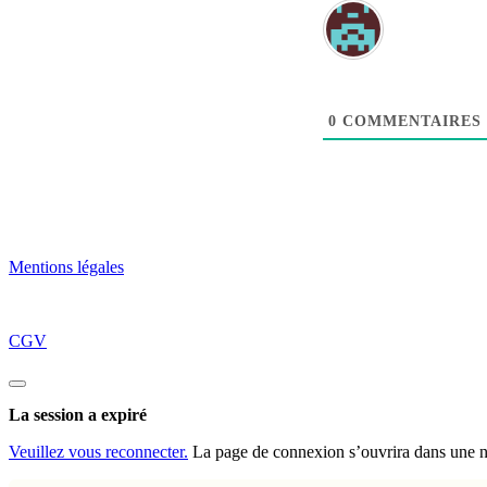
0
COMMENTAIRES
Mentions légales
CGV
Fermez
la
La session a expiré
boite
de
Veuillez vous reconnecter.
La page de connexion s’ouvrira dans une nou
dialogue