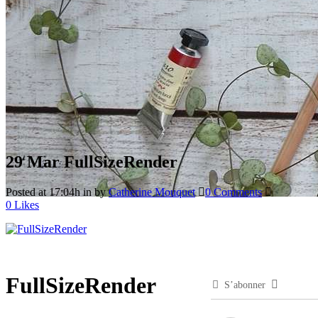
29 Mar
FullSizeRender
Posted at 17:04h
in
by
Catherine Mouquet
0 Comments
0
Likes
FullSizeRender
S’abonner