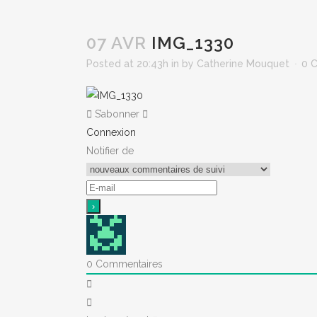
07 AVR
IMG_1330
Posted at 20:43h
in
by
Catherine Mouquet
0 
S’abonner
Connexion
Notifier de
0
Commentaires