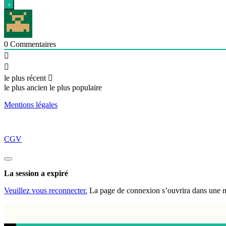
0
Commentaires
le plus récent
le plus ancien
le plus populaire
Mentions légales
CGV
Fermez
la
La session a expiré
boite
de
Veuillez vous reconnecter.
La page de connexion s’ouvrira dans une nou
dialogue