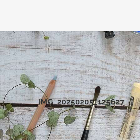
IMG_20250205_125627