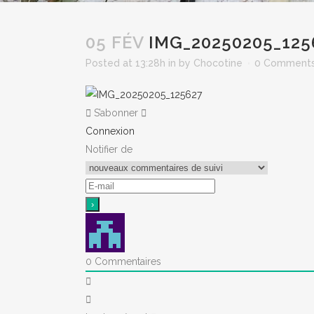
05 FÉV
IMG_20250205_125
Posted at 13:28h
in
by
Chocotine
0 Comment
S’abonner
Connexion
Notifier de
0
Commentaires