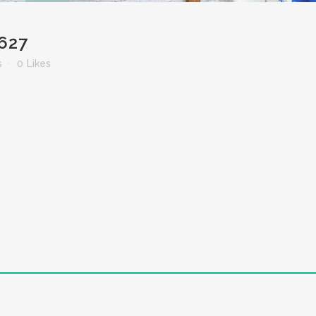
627
s
0
Likes