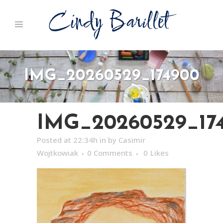
IMG_20260529_174900
IMG_20260529_17
Posted at 22:34h
in
by
Casimir
Wojtkowiak
0 Comments
0
Likes