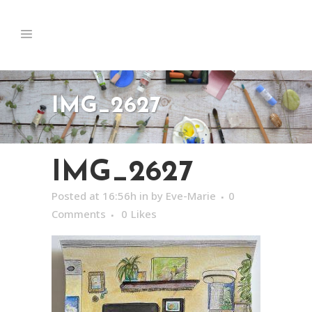
IMG_2627
IMG_2627
Posted at 16:56h
in
by
Eve-Marie
0
Comments
0
Likes