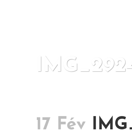
IMG_292
17 Fév
IMG