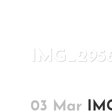
IMG_295
03 Mar
IMG