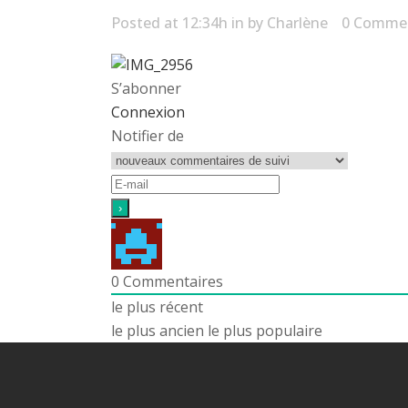
Posted at 12:34h
in
by
Charlène
0 Comme
S’abonner
Connexion
Notifier de
0
Commentaires
le plus récent
le plus ancien
le plus populaire