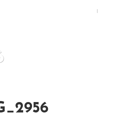
Accueil
Espa
6
_2956