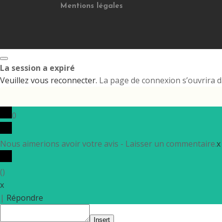
Mentions légales
Fermez
La session a expiré
la
boite
Veuillez vous reconnecter.
La page de connexion s’ouvrira da
de
dialogue
0
Nous aimerions avoir votre avis - Laisser un commentaire.
x
(
)
x
|
Répondre
Insert