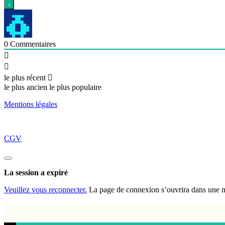
0
Commentaires
le plus récent
le plus ancien
le plus populaire
Mentions légales
CGV
Fermez
la
La session a expiré
boite
de
Veuillez vous reconnecter.
La page de connexion s’ouvrira dans une nou
dialogue