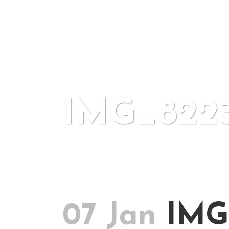
IMG_822
07 Jan
IMG