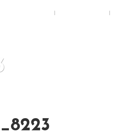
Accueil
Espace membres
Se con
3
_8223