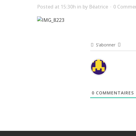
Posted at 15:30h
in
by
Béatrice
0 Comme
S’abonner
0
COMMENTAIRES