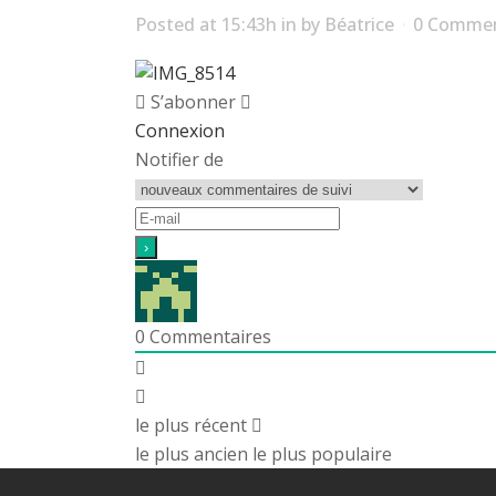
Posted at 15:43h
in
by
Béatrice
0 Comme
S’abonner
Connexion
Notifier de
0
Commentaires
le plus récent
le plus ancien
le plus populaire