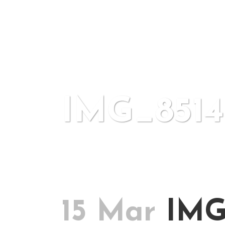
IMG_8514
15 Mar
IMG