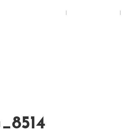
Accueil
Espace membres
S
_8514