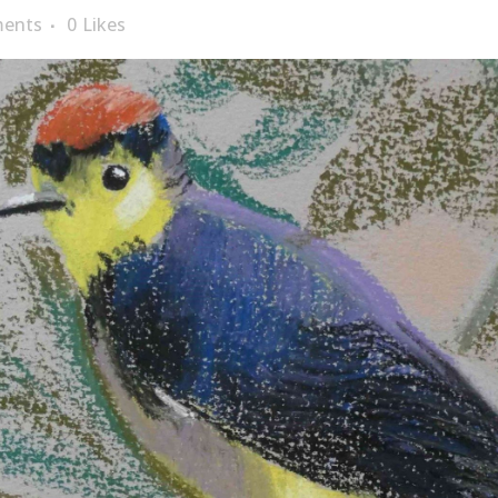
ents
0
Likes