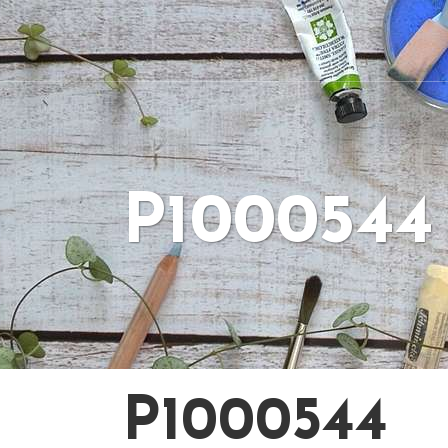
P1000544
P1000544