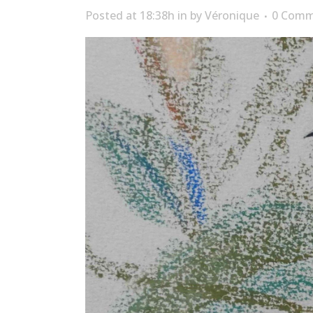
Posted at 18:38h
in
by
Véronique
0 Comm