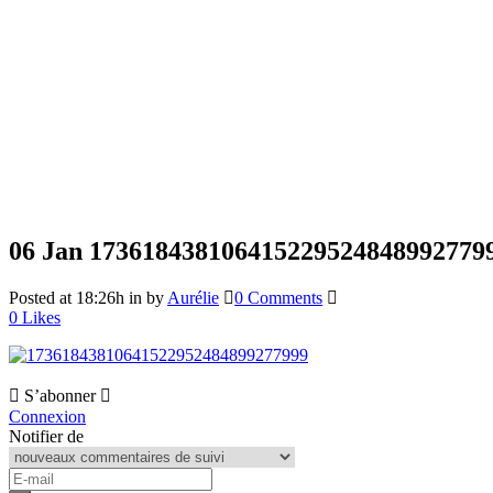
06 Jan
173618438106415229524848992779
Posted at 18:26h
in
by
Aurélie
0 Comments
0
Likes
S’abonner
Connexion
Notifier de