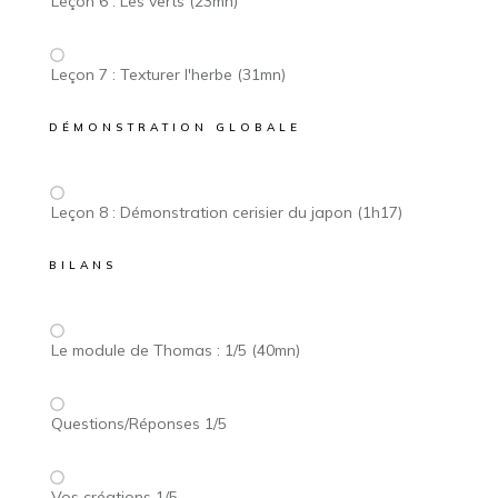
Leçon 6 : Les verts (23mn)
Leçon 7 : Texturer l'herbe (31mn)
DÉMONSTRATION GLOBALE
Leçon 8 : Démonstration cerisier du japon (1h17)
BILANS
Le module de Thomas : 1/5 (40mn)
Questions/Réponses 1/5
Vos créations 1/5